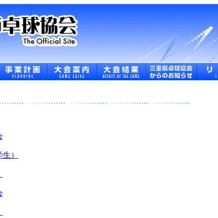
会
学生）
）
会
）