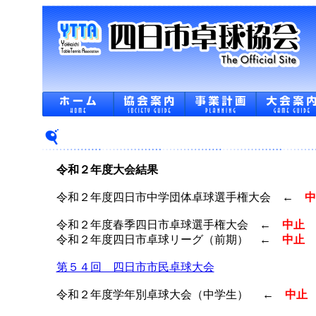
令和２年度大会結果
令和２年度四日市中学団体卓球選手権大会 ←
中
令和２年度春季四日市卓球選手権大会 ←
中止
令和２年度四日市卓球リーグ（前期）
←
中止
第５４回 四日市市民卓球大会
令和２年度学年別卓球大会（中学生）
←
中止